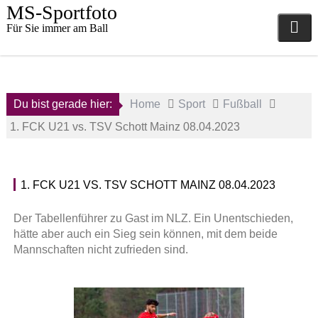
Skip
MS-Sportfoto
to
Für Sie immer am Ball
content
Du bist gerade hier:
Home
Sport
Fußball
1. FCK U21 vs. TSV Schott Mainz 08.04.2023
1. FCK U21 VS. TSV SCHOTT MAINZ 08.04.2023
9.
1
April
.
Der Tabellenführer zu Gast im NLZ. Ein Unentschieden,
2023
F
hätte aber auch ein Sieg sein können, mit dem beide
C
Mannschaften nicht zufrieden sind.
a
K
d
a
m
i
i
s
n
e