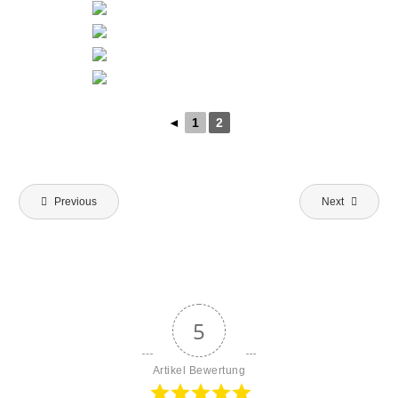
1
◄
1
2
Beitragsnavigation
Previous
Next
5
Artikel Bewertung