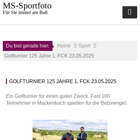
Skip
MS-Sportfoto
to
Für Sie immer am Ball
content
Du bist gerade hier:
Home
Sport
Golfturnier 125 Jahre 1. FCK 23.05.2025
GOLFTURNIER 125 JAHRE 1. FCK 23.05.2025
24.
1
Mai
.
Ein Golfturnier für einen guten Zweck. Fast 100
2025
F
Teilnehmer in Mackenbach spielten für die Betzeengel.
C
a
K
d
a
m
i
i
s
n
e