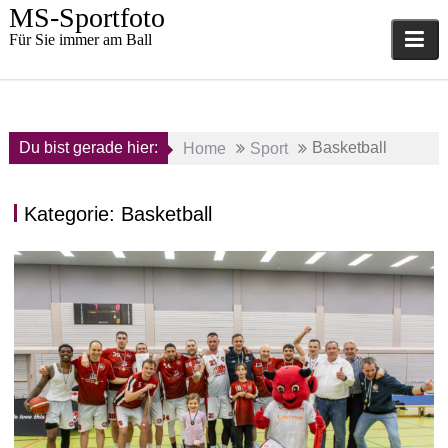
Skip
MS-Sportfoto
to
Für Sie immer am Ball
content
Du bist gerade hier:
Basketball
Home
Sport
Kategorie:
Basketball