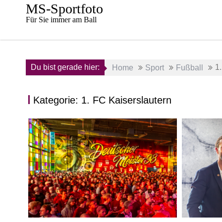
Skip
MS-Sportfoto
to
Für Sie immer am Ball
content
Du bist gerade hier:
1
Home
Sport
Fußball
Kategorie:
1. FC Kaiserslautern