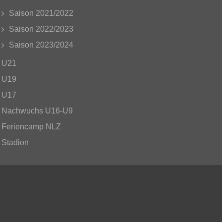
Saison 2021/2022
Saison 2022/2023
Saison 2023/2024
U21
U19
U17
Nachwuchs U16-U9
Feriencamp NLZ
Stadion