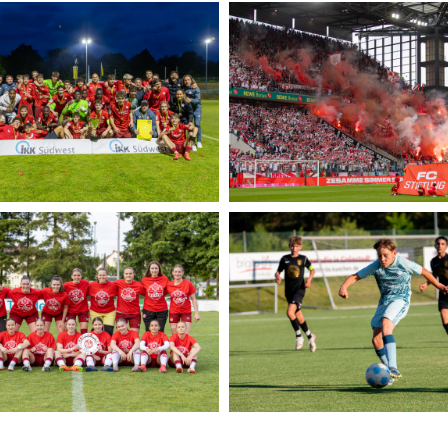
E 1. FCK FESTAKT
1. FCK FRAUEN VS. KOTTWE
5
24.05.2025
025
25. Mai 2025
19 VS. FSV MAINZ 05
5
1. FC KÖLN VS. 1. FCK 18.0
025
19. Mai 2025