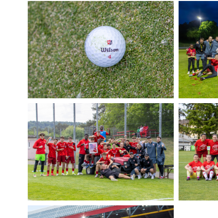
125 JAHRE 1. FCK KONZERT
125 JAHR
02.06.2025
02.06.202
3. Juni 2025
3. Juni 2
GOLFTURNIER 125 JAHRE 1. FCK
1. FCK U
23.05.2025
21.05.202
24. Mai 2025
22. Mai 2