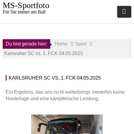
Skip
MS-Sportfoto
to
Für Sie immer am Ball
content
Du bist gerade hier:
Home
Sport
Karlsruher SC vs. 1. FCK 04.05.2025
KARLSRUHER SC VS. 1. FCK 04.05.2025
5.
1
Mai
.
Ein Ergebnis, das uns nicht weiterbringt. Immerhin keine
2025
F
Niederlage und eine kämpferische Leistung.
C
a
K
d
a
m
i
i
s
n
e