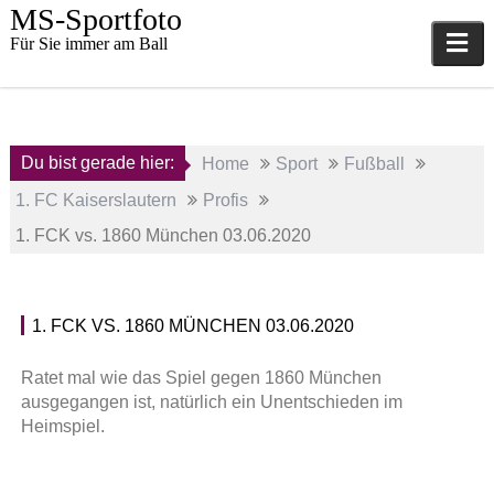
Skip
MS-Sportfoto
to
Für Sie immer am Ball
content
Du bist gerade hier:
Home
Sport
Fußball
1. FC Kaiserslautern
Profis
1. FCK vs. 1860 München 03.06.2020
1. FCK VS. 1860 MÜNCHEN 03.06.2020
3.
P
Juni
r
Ratet mal wie das Spiel gegen 1860 München
2020
o
ausgegangen ist, natürlich ein Unentschieden im
f
Heimspiel.
a
i
d
s
m
,