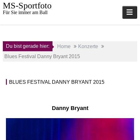
Skip
MS-Sportfoto
to
Für Sie immer am Ball
content
Du bist gerade hier:
Home
Konzerte
Blues Festival Danny Bryant 2015
17.
BLUES FESTIVAL DANNY BRYANT 2015
Oktober
K
2015
o
n
a
z
Danny Bryant
d
e
m
r
i
t
n
e