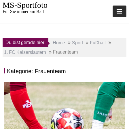
Skip
MS-Sportfoto
to
Für Sie immer am Ball
content
Du bist gerade hier:
Home
Sport
Fußball
Frauenteam
1. FC Kaiserslautern
Kategorie:
Frauenteam