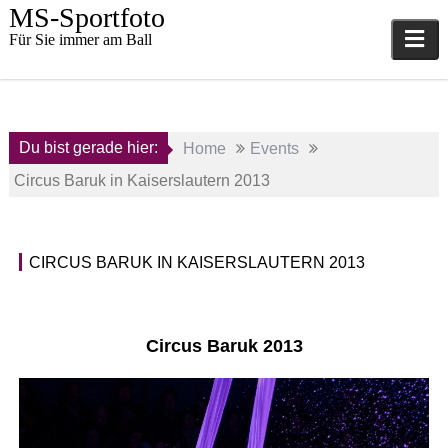
Skip
MS-Sportfoto
to
Für Sie immer am Ball
content
Du bist gerade hier:
Home
Events
Circus Baruk in Kaiserslautern 2013
28.
CIRCUS BARUK IN KAISERSLAUTERN 2013
Dezember
E
2013
v
e
a
n
Circus Baruk 2013
d
t
m
s
i
n