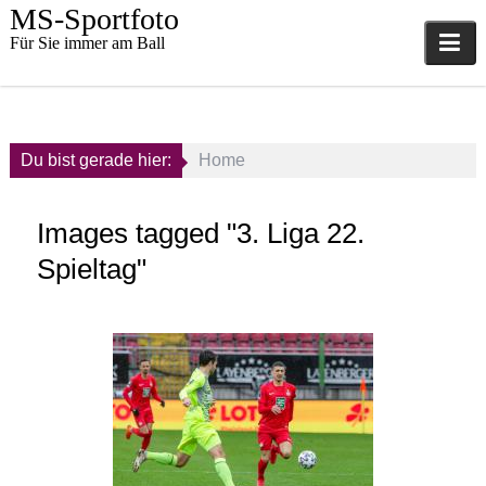
Skip
MS-Sportfoto
to
Für Sie immer am Ball
content
Du bist gerade hier:
Home
Images tagged "3. Liga 22.
Spieltag"