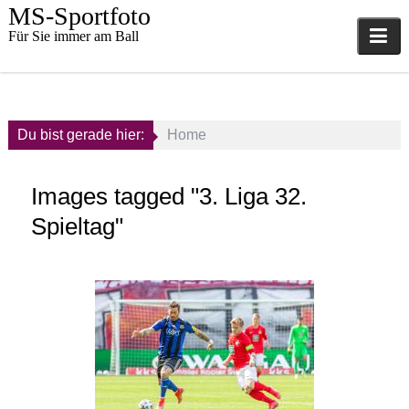
Skip
MS-Sportfoto
to
Für Sie immer am Ball
content
Du bist gerade hier:
Home
Images tagged "3. Liga 32.
Spieltag"