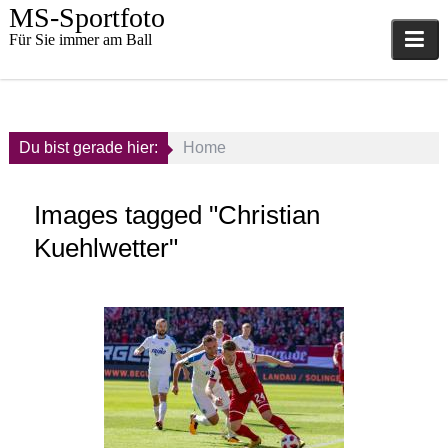
Skip
MS-Sportfoto
to
Für Sie immer am Ball
content
Du bist gerade hier:
Home
Images tagged "Christian
Kuehlwetter"