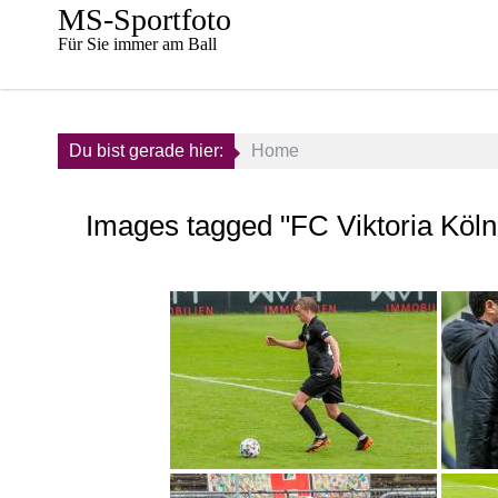
Skip
MS-Sportfoto
to
Für Sie immer am Ball
content
Du bist gerade hier:
Home
Images tagged "FC Viktoria Köln