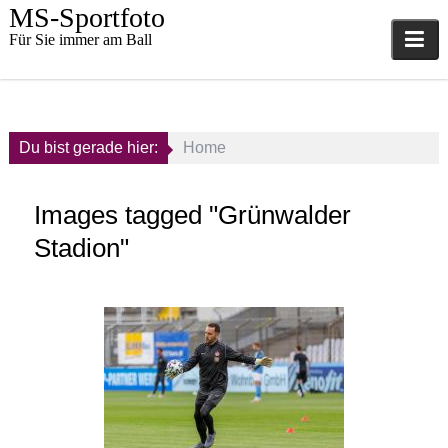
Skip
MS-Sportfoto
to
Für Sie immer am Ball
content
Du bist gerade hier:
Home
Images tagged "Grünwalder
Stadion"