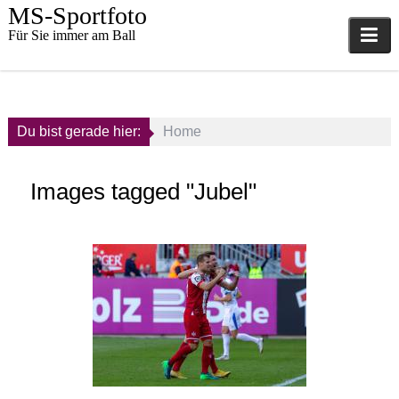
Skip
MS-Sportfoto
to
Für Sie immer am Ball
content
Du bist gerade hier:
Home
Images tagged "Jubel"