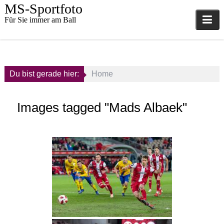
Skip
MS-Sportfoto
to
Für Sie immer am Ball
content
Du bist gerade hier:
Home
Images tagged "Mads Albaek"