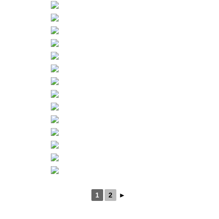
1
2
►