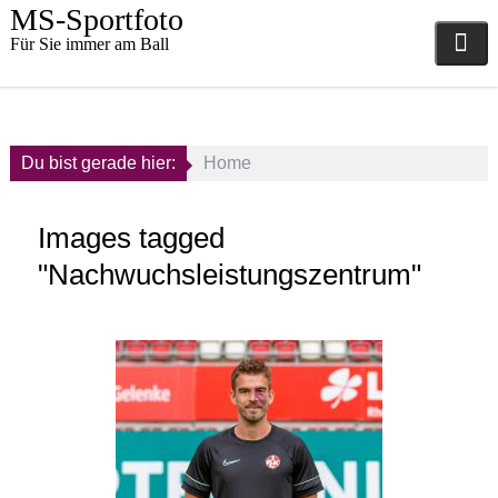
Skip
MS-Sportfoto
to
Für Sie immer am Ball
content
Du bist gerade hier:
Home
Images tagged
"Nachwuchsleistungszentrum"