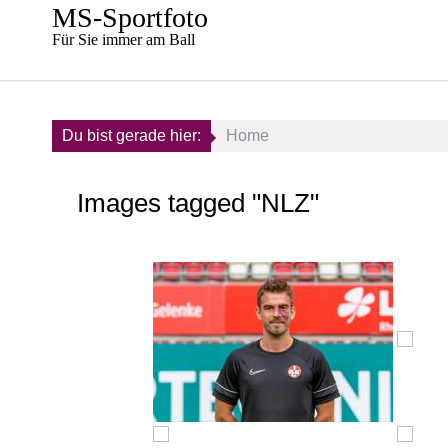
Skip
MS-Sportfoto
to
Für Sie immer am Ball
content
Du bist gerade hier:
Home
Images tagged "NLZ"