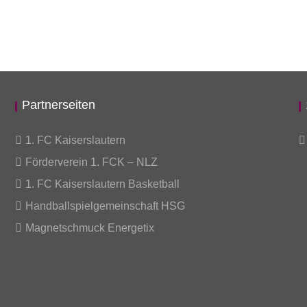
Partnerseiten
1. FC Kaiserslautern
Förderverein 1. FCK – NLZ
1. FC Kaiserslautern Basketball
Handballspielgemeinschaft HSG
Magnetschmuck Energetix