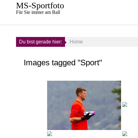
Skip
MS-Sportfoto
to
Für Sie immer am Ball
content
Du bist gerade hier:
Home
Images tagged "Sport"