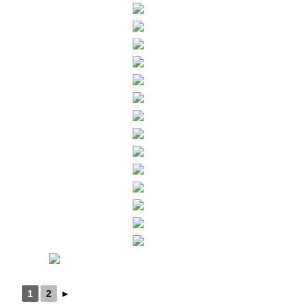
1
2
►