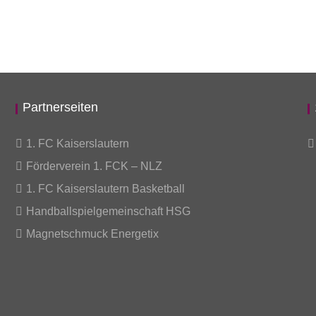
Partnerseiten
1. FC Kaiserslautern
Förderverein 1. FCK – NLZ
1. FC Kaiserslautern Basketball
Handballspielgemeinschaft HSG
Magnetschmuck Energetix