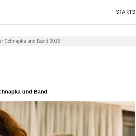
STARTS
ter Schnapka und Band 2016
8.
K
Juni
o
2016
n
z
chnapka und Band
a
e
d
r
m
t
i
e
n