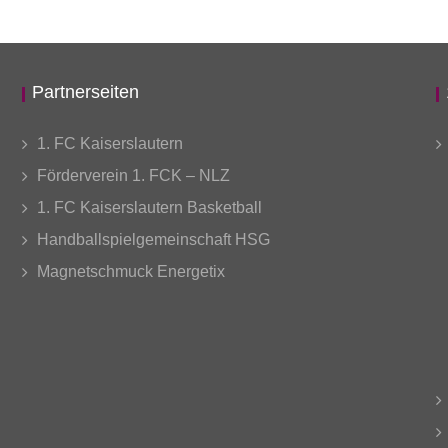
Partnerseiten
1. FC Kaiserslautern
Förderverein 1. FCK – NLZ
1. FC Kaiserslautern Basketball
Handballspielgemeinschaft HSG
Magnetschmuck Energetix