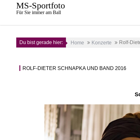
Skip
MS-Sportfoto
to
Für Sie immer am Ball
content
Du bist gerade hier:
Rolf-Die
Home
Konzerte
ROLF-DIETER SCHNAPKA UND BAND 2016
S