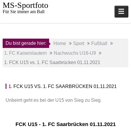
Skip
MS-Sportfoto
to
Für Sie immer am Ball
content
Du bist gerade hier:
Home
Sport
Fußball
1. FC Kaiserslautern
Nachwuchs U16-U9
1. FCK U15 vs. 1. FC Saarbrücken 01.11.2021
1.
1. FCK U15 VS. 1. FC SAARBRÜCKEN 01.11.2021
November
N
2021
a
Unbeirrt geht es bei der U15 von Sieg zu Sieg
c
a
h
d
w
m
u
FCK U15 - 1. FC Saarbrücken 01.11.2021
i
c