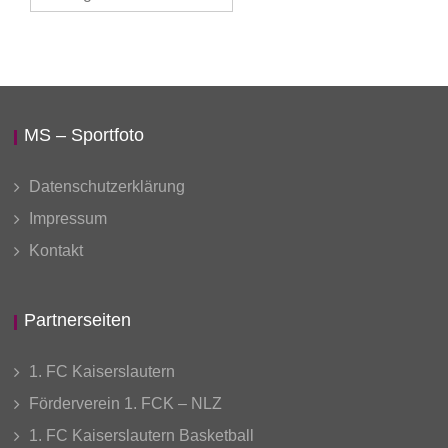
auswählen
MS – Sportfoto
Datenschutzerklärung
Impressum
Kontakt
Partnerseiten
1. FC Kaiserslautern
Förderverein 1. FCK – NLZ
1. FC Kaiserslautern Basketball