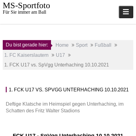
Skip
MS-Sportfoto
to
Für Sie immer am Ball
content
Du bist gerade hier:
Home
Sport
Fußball
1. FC Kaiserslautern
U17
1. FCK U17 vs. SpVgg Unterhaching 10.10.2021
10.
1. FCK U17 VS. SPVGG UNTERHACHING 10.10.2021
Oktober
U
2021
1
Deftige Klatsche im Heimspiel gegen Unterhaching, im
7
Schatten des Fritz Walter Stadions
a
d
m
i
FCK U17 - SpVgg Unterhaching 10.10.2021