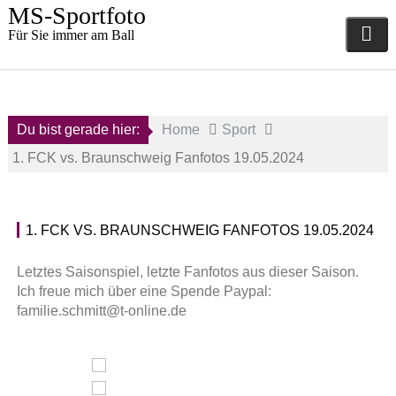
Skip
MS-Sportfoto
to
Für Sie immer am Ball
content
Du bist gerade hier:
Home
Sport
1. FCK vs. Braunschweig Fanfotos 19.05.2024
1. FCK VS. BRAUNSCHWEIG FANFOTOS 19.05.2024
20.
1
Mai
.
Letztes Saisonspiel, letzte Fanfotos aus dieser Saison.
2024
F
Ich freue mich über eine Spende Paypal:
C
familie.schmitt@t-online.de
a
K
d
a
m
i
i
s
n
e