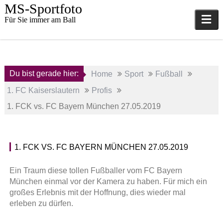
Skip
MS-Sportfoto
to
Für Sie immer am Ball
content
Du bist gerade hier:
Home
Sport
Fußball
1. FC Kaiserslautern
Profis
1. FCK vs. FC Bayern München 27.05.2019
1. FCK VS. FC BAYERN MÜNCHEN 27.05.2019
27.
P
Mai
r
Ein Traum diese tollen Fußballer vom FC Bayern
2019
o
München einmal vor der Kamera zu haben. Für mich ein
f
großes Erlebnis mit der Hoffnung, dies wieder mal
a
i
erleben zu dürfen.
d
s
m
,