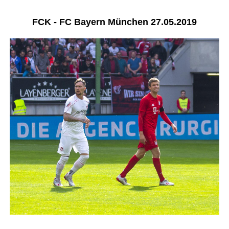
i
S
n
a
FCK - FC Bayern München 27.05.2019
i
s
o
n
2
0
1
8
/
2
0
1
9