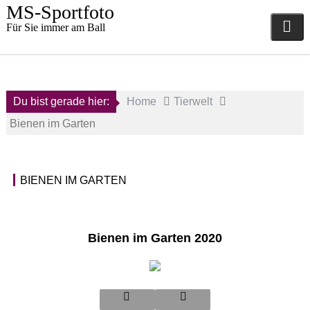
Skip
MS-Sportfoto
to
Für Sie immer am Ball
content
Du bist gerade hier:
Home
Tierwelt
Bienen im Garten
BIENEN IM GARTEN
27.
T
Juni
i
2019
e
r
Bienen im Garten 2020
a
w
d
e
m
l
i
t
n