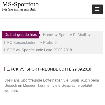
Skip
MS-Sportfoto
to
Für Sie immer am Ball
content
Du bist gerade hier:
Home
Sport
Fußball
1. FC Kaiserslautern
Profis
1. FCK vs. Sportfreunde Lotte 29.09.2018
29.
1. FCK VS. SPORTFREUNDE LOTTE 29.09.2018
September
P
2018
r
Die Fans Sportfreunde Lotte hatten viel Spaß. Auch beim
o
Besuch im Museum konnten viele Gespräche geführt
a
f
werden.
d
i
m
s
i
,