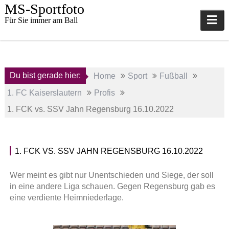
Skip
MS-Sportfoto
to
Für Sie immer am Ball
content
Du bist gerade hier:
Home
Sport
Fußball
1. FC Kaiserslautern
Profis
1. FCK vs. SSV Jahn Regensburg 16.10.2022
17.
1. FCK VS. SSV JAHN REGENSBURG 16.10.2022
Oktober
P
2022
r
Wer meint es gibt nur Unentschieden und Siege, der soll
o
in eine andere Liga schauen. Gegen Regensburg gab es
a
f
eine verdiente Heimniederlage.
d
i
m
s
i
,