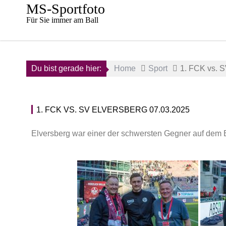
Skip
MS-Sportfoto
to
Für Sie immer am Ball
content
Du bist gerade hier:
Home
Sport
1. FCK vs. S
1. FCK VS. SV ELVERSBERG 07.03.2025
Elversberg war einer der schwersten Gegner auf dem 