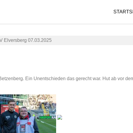
STARTS
V Elversberg 07.03.2025
7.
1
März
.
Betzenberg. Ein Unentschieden das gerecht war. Hut ab vor dem
2025
F
C
a
K
d
a
m
i
i
s
n
e
r
s