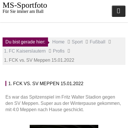
Skip
MS-Sportfoto
to
Für Sie immer am Ball
content
Du bist gerade hier:
Home
Sport
Fußball
1. FC Kaiserslautern
Profis
1. FCK vs. SV Meppen 15.01.2022
15.
1. FCK VS. SV MEPPEN 15.01.2022
Januar
P
2022
r
Es war das Spitzenspiel im Fritz Walter Stadion gegen
o
den SV Meppen. Super aus der Winterpause gekommen,
a
f
mit 4:0 Meppen nach Hause geschickt.
d
i
m
s
i
,