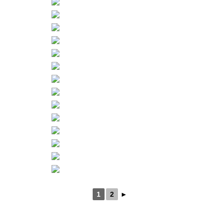
1
2
►