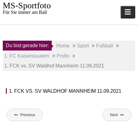
Skip
MS-Sportfoto
to
Für Sie immer am Ball
content
Du bist gerade hier:
Home
Sport
Fußball
1. FC Kaiserslautern
Profis
1. FCK vs. SV Waldhof Mannheim 11.09.2021
11.
1. FCK VS. SV WALDHOF MANNHEIM 11.09.2021
September
P
2021
r
o
Beitragsnavigation
a
f
Previous
Next
d
i
m
s
i
,