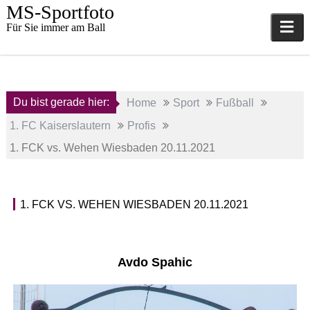
Skip
MS-Sportfoto
to
Für Sie immer am Ball
content
Du bist gerade hier:
Home
Sport
Fußball
1. FC Kaiserslautern
Profis
1. FCK vs. Wehen Wiesbaden 20.11.2021
20.
1. FCK VS. WEHEN WIESBADEN 20.11.2021
November
P
2021
r
o
a
f
Avdo Spahic
d
i
m
s
i
,