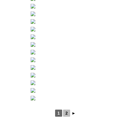
1
2
►