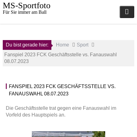
Skip
MS-Sportfoto
to
Für Sie immer am Ball
content
Du bist gerade hier:
Home
Sport
Fanspiel 2023 FCK Geschäftsstelle vs. Fanauswahl
08.07.2023
FANSPIEL 2023 FCK GESCHÄFTSSTELLE VS.
10.
1
FANAUSWAHL 08.07.2023
Juli
.
2023
F
C
Die Geschäftsstelle trat gegen eine Fanauswahl im
a
K
Vorfeld des Hauptspiels an.
d
a
m
i
i
s