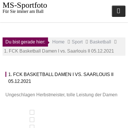
Skip
MS-Sportfoto
to
Für Sie immer am Ball
content
Du bist gerade hier:
Home
Sport
Basketball
1. FCK Basketball Damen I vs. Saarlouis II 05.12.2021
5.
1. FCK BASKETBALL DAMEN I VS. SAARLOUIS II
Dezember
B
05.12.2021
2021
a
s
a
k
Ungeschlagen Herbstmeister, tolle Leistung der Damen
d
e
m
t
i
b
n
a
l