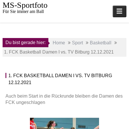
Skip
MS-Sportfoto
to
Für Sie immer am Ball
content
Du bist gerade hier:
Home
Sport
Basketball
1. FCK Basketball Damen I vs. TV Bitburg 12.12.2021
12.
1. FCK BASKETBALL DAMEN I VS. TV BITBURG
Dezember
B
12.12.2021
2021
a
s
a
k
Auch beim Start in die Rückrunde bleiben die Damen des
d
e
FCK ungeschlagen
m
t
i
b
n
a
l