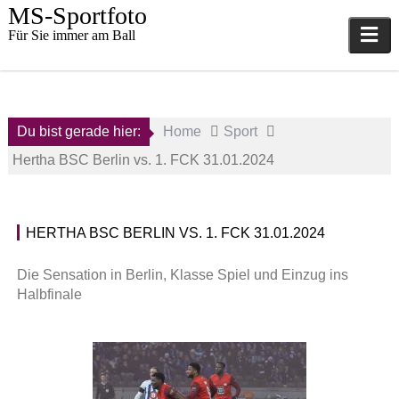
Skip
MS-Sportfoto
to
Für Sie immer am Ball
content
Du bist gerade hier:
Home
Sport
Hertha BSC Berlin vs. 1. FCK 31.01.2024
16.
HERTHA BSC BERLIN VS. 1. FCK 31.01.2024
Februar
1
2024
.
Die Sensation in Berlin, Klasse Spiel und Einzug ins
F
Halbfinale
a
C
d
K
m
a
i
i
n
s
e