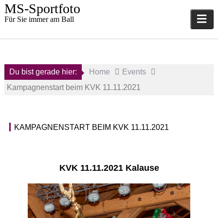
Skip
MS-Sportfoto
to
Für Sie immer am Ball
content
Du bist gerade hier:
Home
Events
Kampagnenstart beim KVK 11.11.2021
11.
KAMPAGNENSTART BEIM KVK 11.11.2021
November
E
2021
v
e
a
n
KVK 11.11.2021 Kalause
d
t
m
s
i
n