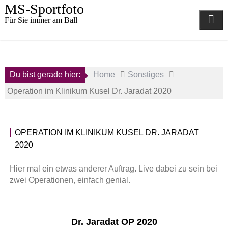
Skip
MS-Sportfoto
to
Für Sie immer am Ball
content
Du bist gerade hier:
Home
Sonstiges
Operation im Klinikum Kusel Dr. Jaradat 2020
13.
OPERATION IM KLINIKUM KUSEL DR. JARADAT
Oktober
S
2020
2020
o
n
a
s
Hier mal ein etwas anderer Auftrag. Live dabei zu sein bei
d
t
zwei Operationen, einfach genial.
m
i
i
g
n
e
Dr. Jaradat OP 2020
s