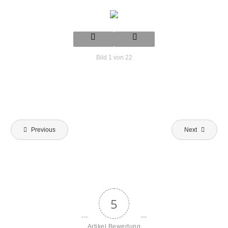
Bild 1 von 22
Beitragsnavigation
Previous
Next
5
Artikel Bewertung