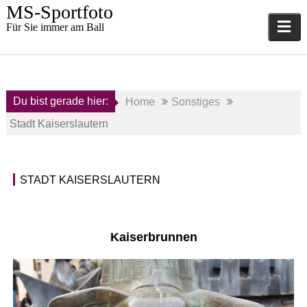
Skip
MS-Sportfoto
to
Für Sie immer am Ball
content
Du bist gerade hier:
Home
Sonstiges
Stadt Kaiserslautern
26.
STADT KAISERSLAUTERN
Dezember
S
2019
o
n
a
s
Kaiserbrunnen
d
t
m
i
i
g
n
e
s