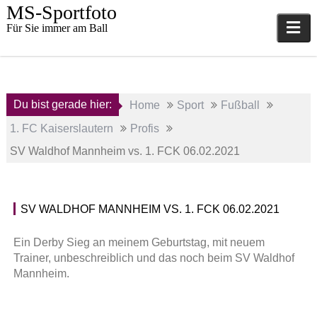
Skip
MS-Sportfoto
to
Für Sie immer am Ball
content
Du bist gerade hier:
Home
Sport
Fußball
1. FC Kaiserslautern
Profis
SV Waldhof Mannheim vs. 1. FCK 06.02.2021
6.
SV WALDHOF MANNHEIM VS. 1. FCK 06.02.2021
Februar
P
2021
r
Ein Derby Sieg an meinem Geburtstag, mit neuem
o
Trainer, unbeschreiblich und das noch beim SV Waldhof
a
f
Mannheim.
d
i
m
s
i
,